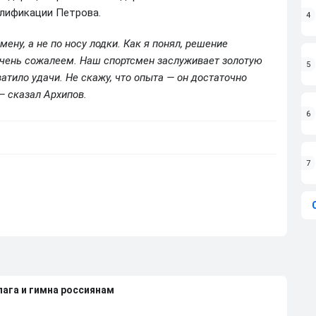
алификации Петрова.
4
ну, а не по носу лодки. Как я понял, решение
очень сожалеем. Наш спортсмен заслуживает золотую
5
ватило удачи. Не скажу, что опыта — он достаточно
 — сказал Архипов.
6
7
лага и гимна россиянам