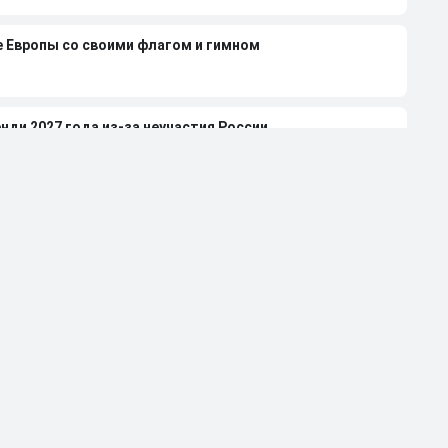
е Европы со своими флагом и гимном
нди 2027 года из-за неучастия России
леной Вяльбе и Дмитрием Свищевым