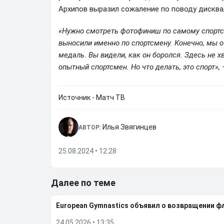
Архипов выразил сожаление по поводу дискв
«Нужно смотреть фотофиниш по самому спортсме
выносили именно по спортсмену. Конечно, мы 
медаль. Вы видели, как он боролся. Здесь не х
опытный спортсмен. Но что делать, это спорт»,
Источник - Матч ТВ
Илья Звягинцев
АВТОР:
25.08.2024 • 12:28
Далее по теме
European Gymnastics объявил о возвращении ф
24.05.2026
•
13:35