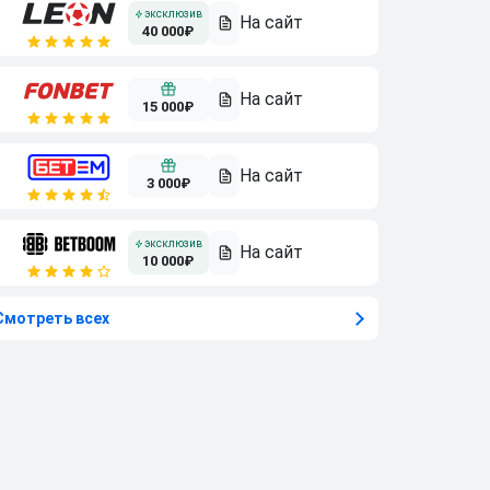
40 000₽
15 000₽
3 000₽
10 000₽
Смотреть всех