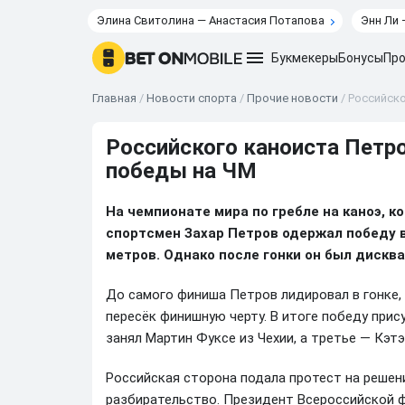
Элина Свитолина — Анастасия Потапова
Энн Ли 
Букмекеры
Бонусы
Про
Главная
/
Новости спорта
/
Прочие новости
/
Российск
Российского каноиста Петр
победы на ЧМ
На чемпионате мира по гребле на каноэ, к
спортсмен Захар Петров одержал победу 
метров. Однако после гонки он был дискв
До самого финиша Петров лидировал в гонке, 
пересёк финишную черту. В итоге победу при
занял Мартин Фуксе из Чехии, а третье — Кэт
Российская сторона подала протест на решени
разбирательство. Президент Всероссийской ф