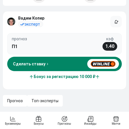
Вадим Копер
эксперт
прогноз
кэф
1.40
П1
Сделать ставку
Бонус за регистрацию 10 000 ₽
Прогноз
Топ-эксперты
Rostik Team и VooDooSh Team встретятся 2
октября 2025 года в рамках группового этапа BB