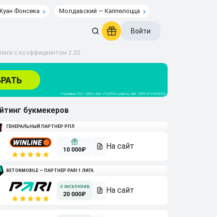
Жуан Фонсека
Молдавский — Каппелоцца
Войти
 лиги с коэффициентом 2.20
йтинг букмекеров
ГЕНЕРАЛЬНЫЙ ПАРТНЕР РПЛ
10 000₽
BETONMOBILE — ПАРТНЕР PARI 1 ЛИГА
20 000₽