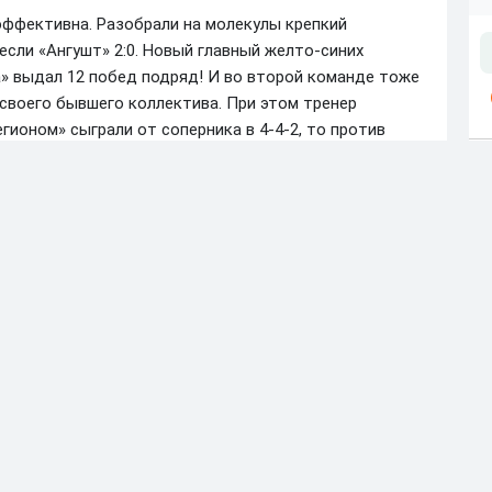
эффективна. Разобрали на молекулы крепкий
несли «Ангушт» 2:0. Новый главный желто-синих
» выдал 12 побед подряд! И во второй команде тоже
 своего бывшего коллектива. При этом тренер
гионом» сыграли от соперника в 4-4-2, то против
к ее результаты в первых двух турах. Во-первых, с ней
«горожане» крепко усилились зимой – среди их
ок РПЛ Ведерников подъехал – он пока и забил
 еще только «склеивается» и еще не всегда надежна в
на» (0:1) уже выглядела лучше, чем в первой игре с