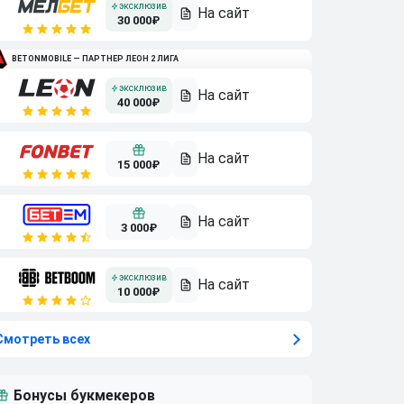
30 000₽
BETONMOBILE — ПАРТНЕР ЛЕОН 2 ЛИГА
40 000₽
15 000₽
3 000₽
10 000₽
Смотреть всех
Бонусы букмекеров