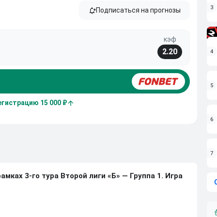
3
Подписаться на прогнозы
кэф
2.20
4
5
егистрацию 15 000 ₽
6
7
мках 3-го тура Второй лиги «Б» — Группа 1. Игра