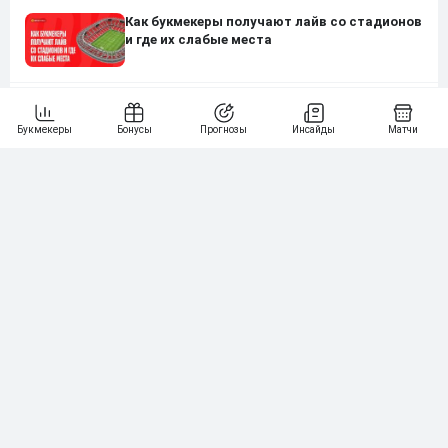
Как букмекеры получают лайв со стадионов
и где их слабые места
Звездные футболисты, которые попались
на ставках в букмекерских конторах
Сравнение букмекеров. Узнайте, кто
лучший, в два клика
Ставки на шахматы: медиатурнир,
букмекерские контракты Карлсена и Хикару,
перелив шахматистов в ставки на Доту
Нашли ошибку?
Сообщите нам