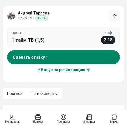
Андрей Тарасов
Прибыль
+28%
прогноз
кэф
2.18
1 тайм ТБ (1,5)
Сделать ставку
Бонус за регистрацию
Прогноз
Топ-эксперты
В 19 туре РПЛ «Ростов» примет на своем поле
«Динамо». Игра состоится 2 марта и начнется в
19:30 по московскому времени.