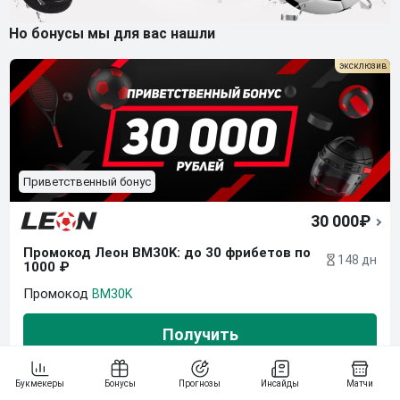
Но бонусы мы для вас нашли
Приветственный бонус
30 000₽
Промокод Леон BM30K: до 30 фрибетов по 
148 дн
1000 ₽
BM30K
Получить