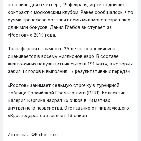
половине дня в четверг, 19 февраля, игрок подпишет
контракт с московским клубом. Ранее сообщалось, что
сумма трансфера составит семь миллионов евро плюс
один млн бонусов. Данил Глебов выступает за
«Ростов» с 2019 года.
Трансферная стоимость 25-летнего россиянина
оценивается в восемь миллионов евро. В составе
желто-синих полузащитник сыграл 191 матч, в которых
забил 12 голов и выполнил 17 результативных передач.
«Ростов» занимает седьмую строчку в турнирной
таблице Российской Премьер-лиги (РПЛ). Коллектив
Валерия Карпина набрал 26 очков в 18 матчах
внутреннего первенства. Отставание от лидирующего
«Краснодара» составляет 13 очков.
Источник - ФК «Ростов»