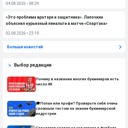
04.08.2026
•
08:29
«Это проблема вратаря и защитника». Лапочкин
объяснил курьезный пенальти в матче «Спартака»
02.08.2026
•
23:19
Больше новостей
Выбор редакции
Почему в названии многих букмекеров есть
число 88
🎓Попан или профи? Проверьте себя очень
сложным тестом на знание букмекерской
индустрии
Стратегия ставок на гол игрока в футболе.