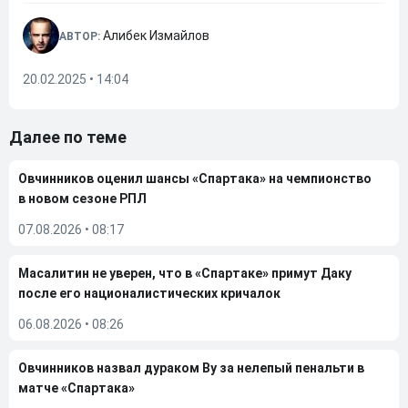
Алибек Измайлов
АВТОР:
20.02.2025 • 14:04
Далее по теме
Овчинников оценил шансы «Спартака» на чемпионство
в новом сезоне РПЛ
07.08.2026
•
08:17
Масалитин не уверен, что в «Спартаке» примут Даку
после его националистических кричалок
06.08.2026
•
08:26
Овчинников назвал дураком Ву за нелепый пенальти в
матче «Спартака»