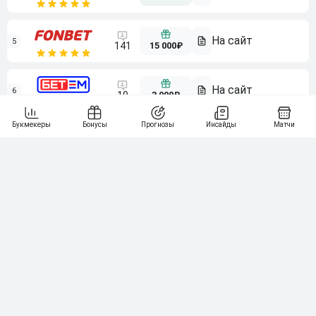
5
15 000₽
141
6
3 000₽
19
7
64
10 000₽
Смотреть всех