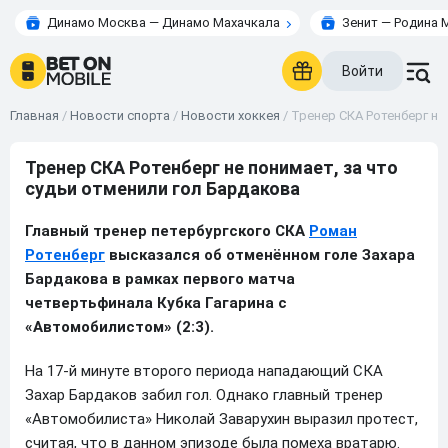
Динамо Москва — Динамо Махачкала
Зенит — Родина 
Войти
Главная
/
Новости спорта
/
Новости хоккея
/
Тренер СКА Ротенберг не
Тренер СКА Ротенберг не понимает, за что
судьи отменили гол Бардакова
Главный тренер петербургского СКА
Роман
Ротенберг
высказался об отменённом голе Захара
Бардакова в рамках первого матча
четвертьфинала Кубка Гагарина с
«Автомобилистом» (2:3).
На 17-й минуте второго периода нападающий СКА
Захар Бардаков забил гол. Однако главный тренер
«Автомобилиста» Николай Заварухин выразил протест,
считая, что в данном эпизоде была помеха вратарю.