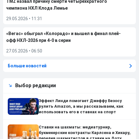
TMZ назвал причину смерти четырехкратного
чемпиона НХЛ Клода Лемье
29.05.2026
•
11:31
«Вегас» обыграл «Колорадо» и вышел в финал плей-
офф НХЛ-2026 при 4-0 в серии
27.05.2026
•
06:50
Больше новостей
Выбор редакции
Эффект Линди помогает Джеффу Безосу
рулить Amazon, а мы рассказываем, как
использовать его в ставках на спорт
Ставки на шахматы: медиатурнир,
букмекерские контракты Карлсена и Хикару,
перелив шахматистов в ставки на Доту