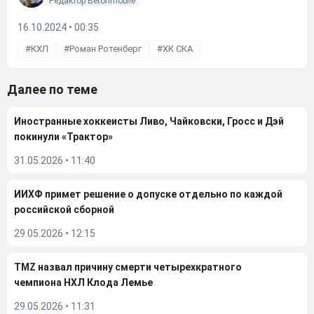
Редактор Betonmobile
16.10.2024 • 00:35
КХЛ
Роман Ротенберг
ХК СКА
Далее по теме
Иностранные хоккеисты Ливо, Чайковски, Гросс и Дэй
покинули «Трактор»
31.05.2026
•
11:40
ИИХФ примет решение о допуске отдельно по каждой
российской сборной
29.05.2026
•
12:15
TMZ назвал причину смерти четырехкратного
чемпиона НХЛ Клода Лемье
29.05.2026
•
11:31