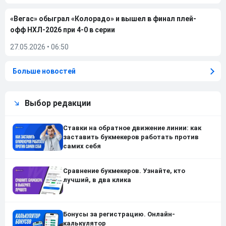
«Вегас» обыграл «Колорадо» и вышел в финал плей-
офф НХЛ-2026 при 4-0 в серии
27.05.2026
•
06:50
Больше новостей
Выбор редакции
Ставки на обратное движение линии: как
заставить букмекеров работать против
самих себя
Сравнение букмекеров. Узнайте, кто
лучший, в два клика
Бонусы за регистрацию. Онлайн-
калькулятор