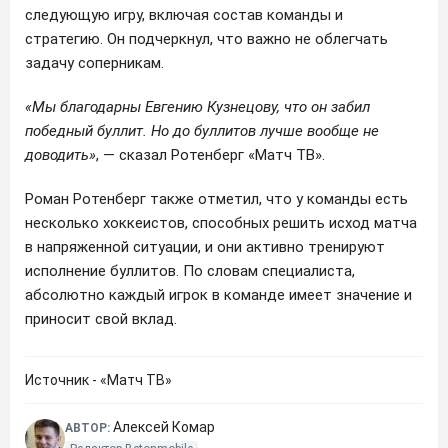
следующую игру, включая состав команды и
стратегию. Он подчеркнул, что важно не облегчать
задачу соперникам.
«Мы благодарны Евгению Кузнецову, что он забил
победный буллит. Но до буллитов лучше вообще не
доводить»
, — сказал Ротенберг «Матч ТВ».
Роман Ротенберг также отметил, что у команды есть
несколько хоккеистов, способных решить исход матча
в напряженной ситуации, и они активно тренируют
исполнение буллитов. По словам специалиста,
абсолютно каждый игрок в команде имеет значение и
приносит свой вклад.
Источник - «Матч ТВ»
Алексей Комар
АВТОР: