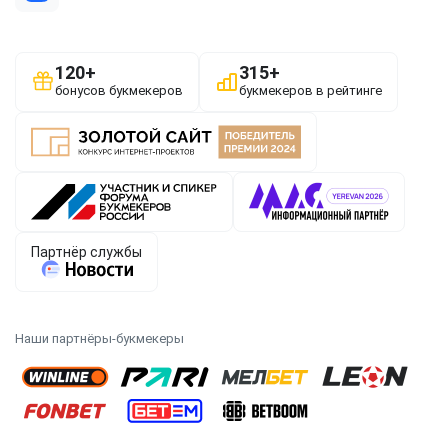
Наши партнёры-букмекеры