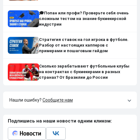
🎓Попан или профи? Проверьте себя очень
сложным тестом на знание букмекерской
индустрии
Стратегия ставок на гол игрока в футболе.
Разбор от настоящих капперов с
примерами и пошаговым гайдом
Сколько зарабатывают футбольные клубы
на контрактах с букмекерами в разных
странах? От Бразилии до России
Нашли ошибку?
Сообщите нам
Подпишись на наши новости одним кликом: