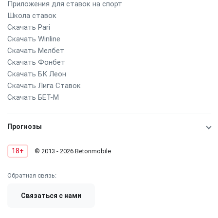
Приложения для ставок на спорт
Школа ставок
Скачать Pari
Скачать Winline
Скачать Мелбет
Скачать Фонбет
Скачать БК Леон
Скачать Лига Ставок
Скачать БЕТ-М
Прогнозы
18+
© 2013 - 2026 Betonmobile
Обратная связь:
Связаться с нами