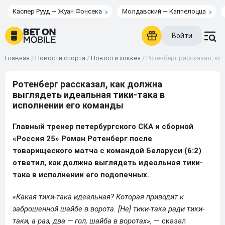
Каспер Рууд — Жуан Фонсека
Молдавский — Каппелоцца
Войти
Главная
/
Новости спорта
/
Новости хоккея
/
Ротенберг рассказал, ка
Ротенберг рассказал, как должна
выглядеть идеальная тики-така в
исполнении его команды
Главный тренер петербургского СКА и сборной
«Россия 25» Роман Ротенберг после
товарищеского матча с командой Беларуси (6:2)
ответил, как должна выглядеть идеальная тики-
така в исполнении его подопечных.
«Какая тики-така идеальная? Которая приводит к
заброшенной шайбе в ворота. [Не] тики-така ради тики-
таки, а раз, два — гол, шайба в воротах»
, — сказал