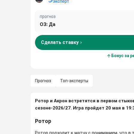
эксперт
прогноз
ОЗ: Да
Сделать ставку
Бонус за р
Прогноз
Топ-эксперты
Ротор и Акрон встретятся в первом стыко
сезоне-2026/27. Игра пройдет 20 мая в 19
Ротор
Ротор подходит к матчу с пониманием, что в 