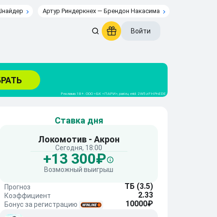
Шнайдер
Артур Риндеркнех — Брендон Накасима
Войти
Ставка дня
Локомотив - Акрон
Сегодня, 18:00
+13 300₽
Возможный выигрыш
ТБ (3.5)
Прогноз
2.33
Коэффициент
10000₽
Бонус за регистрацию