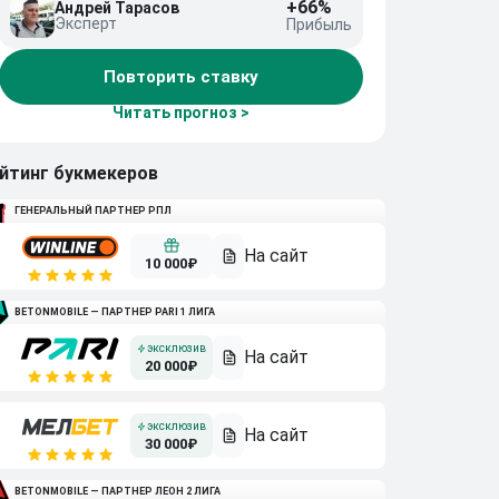
+66%
Андрей Тарасов
Эксперт
Прибыль
Повторить ставку
Читать прогноз >
йтинг букмекеров
ГЕНЕРАЛЬНЫЙ ПАРТНЕР РПЛ
10 000₽
BETONMOBILE — ПАРТНЕР PARI 1 ЛИГА
20 000₽
30 000₽
BETONMOBILE — ПАРТНЕР ЛЕОН 2 ЛИГА