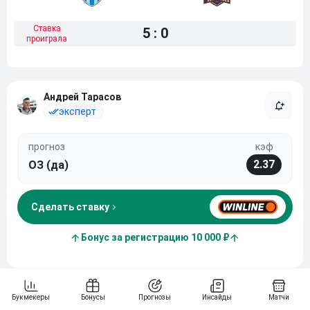
Ставка
5 : 0
проиграла
Андрей Тарасов
эксперт
прогноз
кэф
2.37
ОЗ (да)
Сделать ставку
Бонус за регистрацию 10 000 ₽
Прогноз
Топ-эксперты