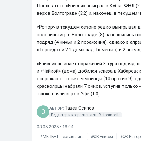
После этого «Енисей» выиграл в Кубке ФНЛ (2:
верх в Волгограде (3:2) и, наконец, в текущем 
«Ротор» в текущем сезоне редко выигрывал д
половины игр в Волгограде (8) завершились в
подряд (4 ничьи и 2 поражения), однако в апре
«Торпедо» и 2:1 дома над Тюменью) и 2 выезд
«Енисей» не знает поражений 3 тура подряд: п
и «Чайкой» (дома) добился успеха в Хабаровск
опережают только челнинцы (10 против 9), од
красноярцы набрали 7 очков, уступив только 
также взяли верх в Уфе (1:0).
Павел Осипов
АВТОР:
O
Редактор и корреспондент Betonmobile
03.05.2025 • 18:04
МЕЛБЕТ-Первая лига
ФК Енисей
ФК Ротор