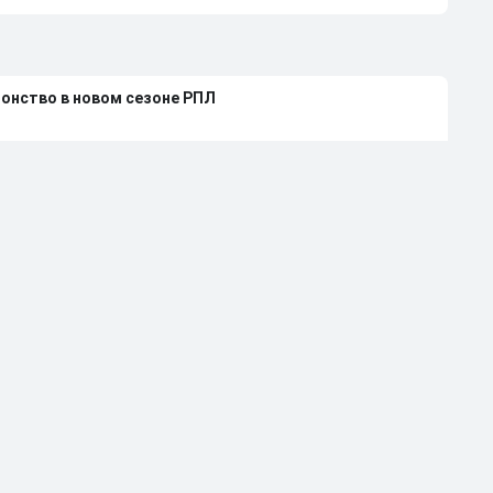
ионство в новом сезоне РПЛ
 Даку после его националистических кричалок
льти в матче «Спартака»
н объяснил курьезный пенальти в матче «Спартака»