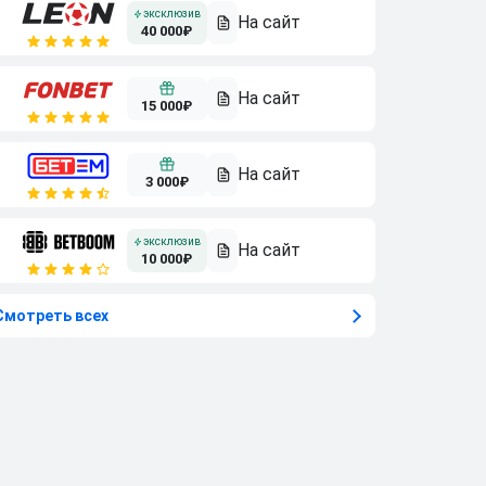
40 000₽
15 000₽
3 000₽
10 000₽
Смотреть всех