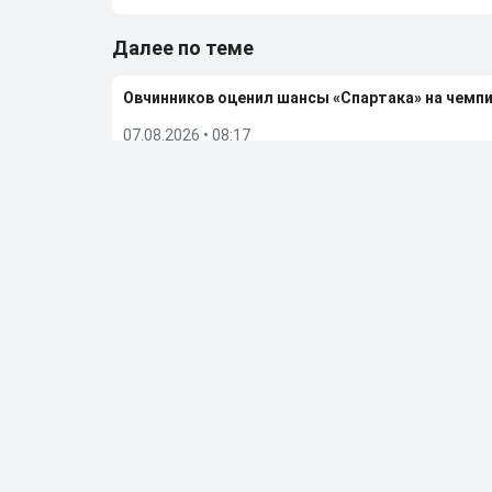
Далее по теме
Овчинников оценил шансы «Спартака» на чемп
07.08.2026
•
08:17
Масалитин не уверен, что в «Спартаке» примут
06.08.2026
•
08:26
Овчинников назвал дураком Ву за нелепый пена
04.08.2026
•
08:29
«Это проблема вратаря и защитника». Лапочки
02.08.2026
•
23:19
Больше новостей