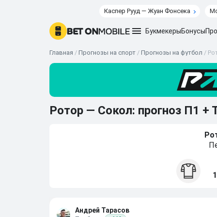
Каспер Рууд — Жуан Фонсека
Мо
Букмекеры
Бонусы
Про
Главная
/
Прогнозы на спорт
/
Прогнозы на футбол
/
Рот
Ротор — Сокол: прогноз П1 + 
Ро
П
1
Андрей Тарасов