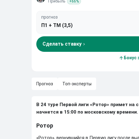
Прибыль
+66%
прогноз
П1 + ТМ (3,5)
Сделать ставку
Бонус 
Прогноз
Топ-эксперты
В 24 туре Первой лиги «Ротор» примет на 
начнется в 15:00 по московскому времени.
Ротор
«Ротор», вернувшийся в Первую лигу после вы