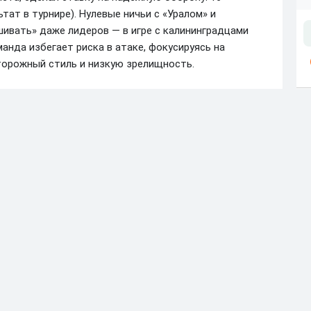
тат в турнире). Нулевые ничьи с «Уралом» и
ушивать» даже лидеров — в игре с калининградцами
манда избегает риска в атаке, фокусируясь на
торожный стиль и низкую зрелищность.
рытый футбол: в матче с «Сочи» (0:0) они
 «Нефтехимика» (1:3) даже редкая активность впереди
Сокол» еще более пассивен — в четырех последних
дер, борющийся за выживание, сделает ставку на
таки.