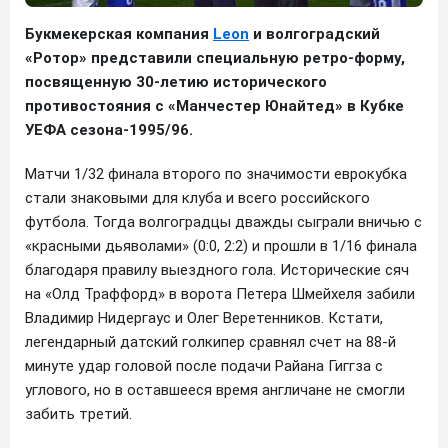
Букмекерская компания
Leon
и волгоградский
«Ротор» представили специальную ретро-форму,
посвященную 30-летию исторического
противостояния с «Манчестер Юнайтед» в Кубке
УЕФА сезона-1995/96.
Матчи 1/32 финала второго по значимости еврокубка
стали знаковыми для клуба и всего российского
футбола. Тогда волгоградцы дважды сыграли вничью с
«красными дьяволами» (0:0, 2:2) и прошли в 1/16 финала
благодаря правилу выездного гола. Исторические сяч
на «Олд Траффорд» в ворота Петера Шмейхеля забили
Владимир Нидергаус и Олег Веретенников. Кстати,
легендарный датский голкипер сравнял счет на 88-й
минуте удар головой после подачи Райана Гиггза с
углового, но в оставшееся время англичане не смогли
забить третий.