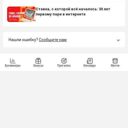
Ставка, с которой всё началось: 30 лет
первому пари в интернете
Нашли ошибку?
Сообщите нам
Подпишись на наши новости одним кликом:
Рейтинг букмекеров
ГЕНЕРАЛЬНЫЙ ПАРТНЕР РПЛ
1
10 000₽
78