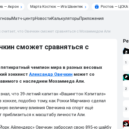
в — Акрон
Марта Костюк — Ига Швентек
Ростов — ЦСКА
гнозы
Матч-центр
Новости
Калькуляторы
Приложения
 считает, что Овечкин сможет сравняться с Мохаммедом Али
Ре
ечкин сможет сравняться с
1
пятикратный чемпион мира в разных весовых
ский хоккеист
Александр Овечкин
может со
тавимого с наследием Мохаммеда Али.
2
знал, что 39-летний капитан «Вашингтон Кэпиталз»
 хоккее, подобно тому, как Рокки Марчиано сделал
нную величину влияния Овечкина на спорт ещё
3
т приблизиться к масштабу личности Али.
-Йорк Айлендерс» Овечкин забросил свою 895-ю шайбу