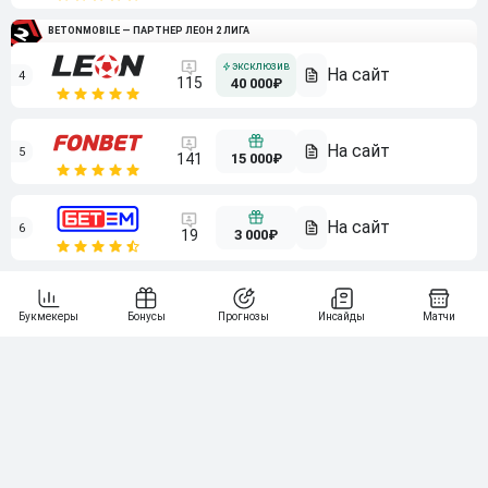
BETONMOBILE — ПАРТНЕР ЛЕОН 2 ЛИГА
4
115
40 000₽
5
15 000₽
141
6
3 000₽
19
7
64
10 000₽
Смотреть всех