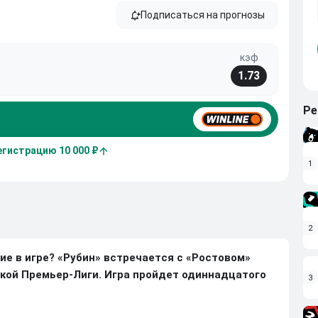
Подписаться на прогнозы
кэф
1.73
Ре
егистрацию 10 000 ₽
1
2
ие в игре? «Рубин» встречается с «Ростовом»
ской Премьер-Лиги. Игра пройдет одиннадцатого
3