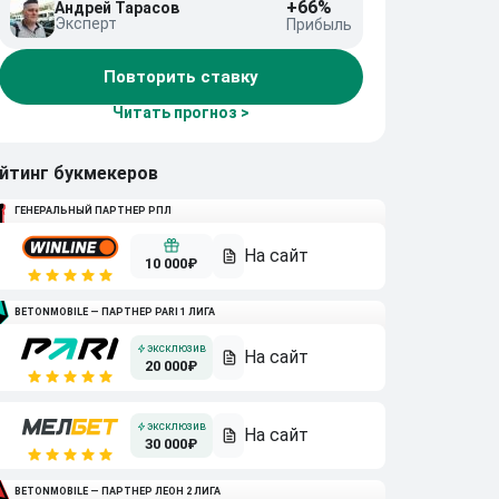
+66%
Андрей Тарасов
Эксперт
Прибыль
Повторить ставку
Читать прогноз >
йтинг букмекеров
ГЕНЕРАЛЬНЫЙ ПАРТНЕР РПЛ
10 000₽
BETONMOBILE — ПАРТНЕР PARI 1 ЛИГА
20 000₽
30 000₽
BETONMOBILE — ПАРТНЕР ЛЕОН 2 ЛИГА