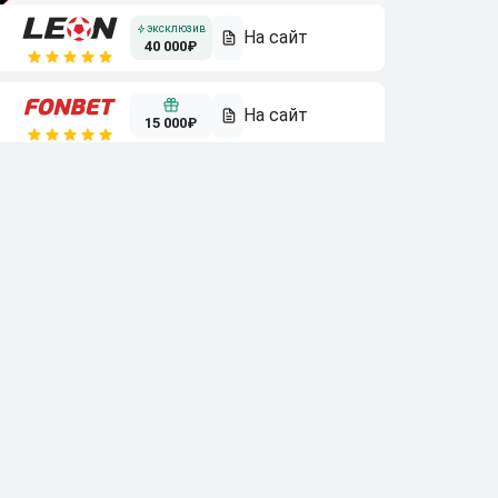
40 000₽
15 000₽
3 000₽
10 000₽
Смотреть всех
Бонусы букмекеров
10 000₽