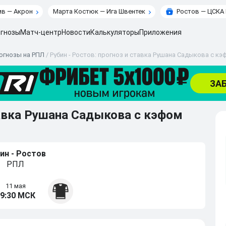
в — Акрон
Марта Костюк — Ига Швентек
Ростов — ЦСКА
гнозы
Матч-центр
Новости
Калькуляторы
Приложения
огнозы на РПЛ
/
Рубин - Ростов: прогноз и ставка Рушана Садыкова с кэф
тавка Рушана Садыкова с кэфом
ин - Ростов
РПЛ
11 мая
9:30 МСК