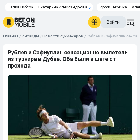
Талия Гибсон — Екатерина Александрова
Иржи Лехечка — Але
Войти
Главная
/
Инсайды
/
Новости букмекеров
/
Рублев и Сафиуллин сенсац
Рублев и Сафиуллин сенсационно вылетели
из турнира в Дубае. Оба были в шаге от
прохода