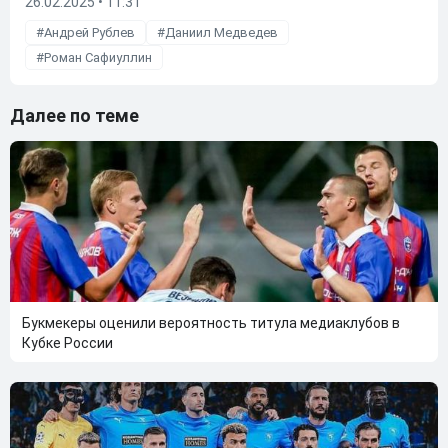
26.02.2025 • 11:31
Андрей Рублев
Даниил Медведев
Роман Сафиуллин
Далее по теме
Букмекеры оценили вероятность титула медиаклубов в
Кубке России