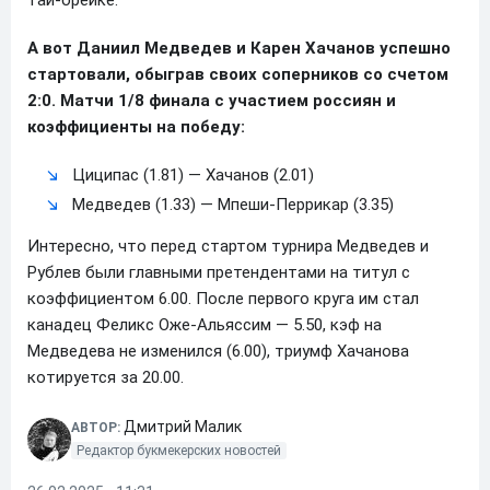
тай-брейке.
А вот Даниил Медведев и Карен Хачанов успешно
стартовали, обыграв своих соперников со счетом
2:0. Матчи 1/8 финала с участием россиян и
коэффициенты на победу:
Циципас (1.81) — Хачанов (2.01)
Медведев (1.33) — Мпеши-Перрикар (3.35)
Интересно, что перед стартом турнира Медведев и
Рублев были главными претендентами на титул с
коэффициентом 6.00. После первого круга им стал
канадец Феликс Оже-Альяссим — 5.50, кэф на
Медведева не изменился (6.00), триумф Хачанова
котируется за 20.00.
Дмитрий Малик
АВТОР:
Редактор букмекерских новостей