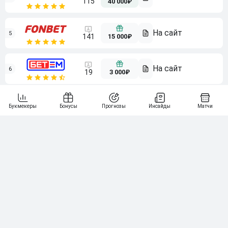
115
40 000₽
5
15 000₽
141
6
3 000₽
19
7
64
10 000₽
Смотреть всех