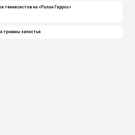
е теннисистов на «Ролан Гаррос»
за травмы запястья
т мы объявим бойкот из-за призовых