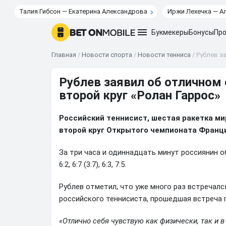
Талия Гибсон — Екатерина Александрова
Иржи Лехечка — А
Букмекеры
Бонусы
Про
Главная
/
Новости спорта
/
Новости тенниса
/
Рублев з
Рублев заявил об отличном
второй круг «Ролан Гаррос»
Российский теннисист, шестая ракетка м
второй круг Открытого чемпионата Франц
За три часа и одиннадцать минут россиянин 
6:2, 6:7 (3:7), 6:3, 7:5.
Рублев отметил, что уже много раз встречалс
российского теннисиста, прошедшая встреча 
«Отлично себя чувствую как физически, так и 