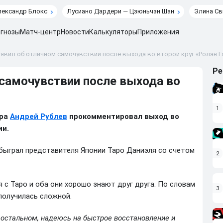
лександр Блокс
Лусиано Дардери — Цзюньчэн Шан
Элина Св
гнозы
Матч-центр
Новости
Калькуляторы
Приложения
аявил об отличном самочувствии после выхода во второй круг «Ролан 
Ре
 самочувствии после выхода во
1
ира
Андрей Рублев
прокомментировал выход во
ии.
обыграл представителя Японии Таро Даниэля со счетом
2
я с Таро и оба они хорошо знают друг друга. По словам
3
получилась сложной.
в остальном, надеюсь на быстрое восстановление и