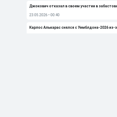
Джокович отказал в своем участии в забастовк
23.05.2026
•
00:40
Карлос Алькарас снялся с Уимблдона-2026 из-
19.05.2026
•
19:17
Белоруска Арина Соболенко: в какой-то момен
05.05.2026
•
19:01
Больше новостей
Выбор редакции