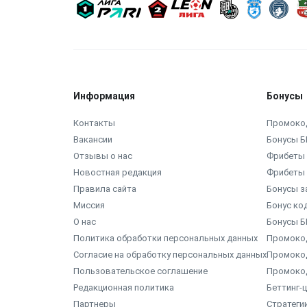
Информация
Бонусы
Контакты
Промоко
Вакансии
Бонусы Б
Отзывы о нас
Фрибеты 
Новостная редакция
Фрибеты 
Правила сайта
Бонусы з
Миссия
Бонус ко
О нас
Бонусы Б
Политика обработки персональных данных
Промокод
Согласие на обработку персональных данных
Промоко
Пользовательское соглашение
Промоко
Редакционная политика
Беттинг-
Партнеры
Стратеги