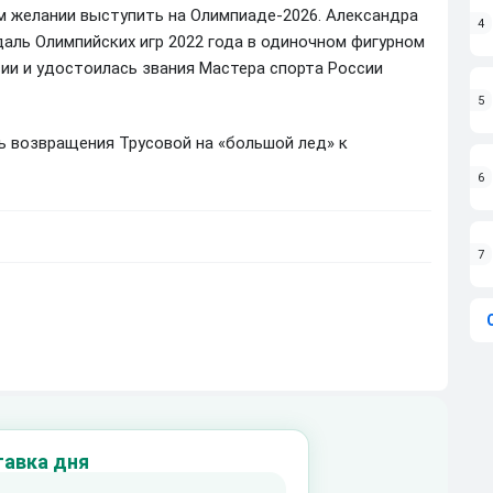
ем желании выступить на Олимпиаде-2026. Александра
4
даль Олимпийских игр 2022 года в одиночном фигурном
сии и удостоилась звания Мастера спорта России
5
ь возвращения Трусовой на «большой лед» к
6
7
тавка дня