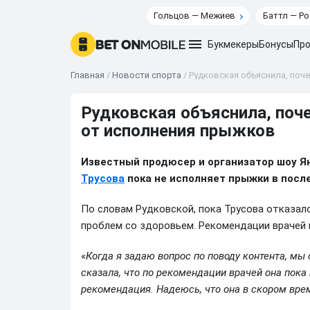
Гольцов — Межиев
Баттл — Ро
Букмекеры
Бонусы
Про
Главная
/
Новости спорта
/
Рудковская объяснила, поч
Рудковская объяснила, поч
от исполнения прыжков
Известный продюсер и организатор шоу Я
Трусова
пока не исполняет прыжки в посл
По словам Рудковской, пока Трусова отказал
проблем со здоровьем. Рекомендации врачей 
«
Когда я задаю вопрос по поводу контента, мы
сказала, что по рекомендации врачей она пока 
рекомендация. Надеюсь, что она в скором вре