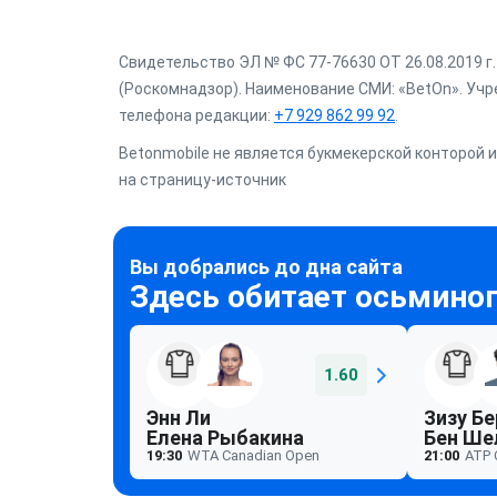
Свидетельство ЭЛ № ФС 77-76630 ОТ 26.08.2019 
(Роскомнадзор). Наименование СМИ: «BetOn». Учре
телефона редакции:
+7 929 862 99 92
.
Betonmobile не является букмекерской конторой и
на страницу-источник
1.60
Энн Ли
Зизу Бе
Елена Рыбакина
Бен Ше
19:30
WTA Canadian Open
21:00
ATP 