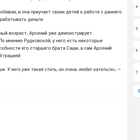
4
бивая, и она приучает своих детей к работе с раннего
арабатывать деньги.
5
юный возраст, Арсений уже демонстрирует
По мнению Рудковской, у него есть некоторые
обности его старшего брата Саши, а сам Арсений
6
 грацией.
и. У него уже такая стать, он очень любит кататься»
, —
7