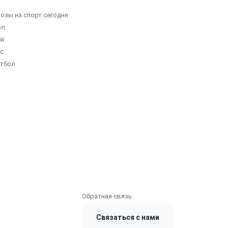
озы на спорт сегодня
ол
ей
с
етбол
Обратная связь:
Связаться с нами