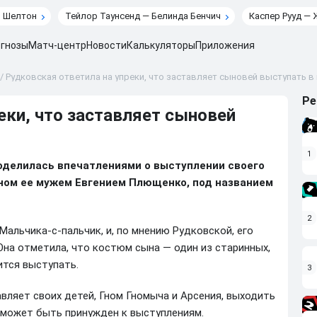
н Шелтон
Тейлор Таунсенд — Белинда Бенчич
Каспер Рууд — 
гнозы
Матч-центр
Новости
Калькуляторы
Приложения
/
Рудковская ответила на упреки, что заставляет сыновей выступать 
Ре
еки, что заставляет сыновей
1
делилась впечатлениями о выступлении своего
нном ее мужем Евгением Плющенко, под названием
2
Мальчика-с-пальчик, и, по мнению Рудковской, его
Она отметила, что костюм сына — один из старинных,
ится выступать.
3
авляет своих детей, Гном Гномыча и Арсения, выходить
не может быть принужден к выступлениям.