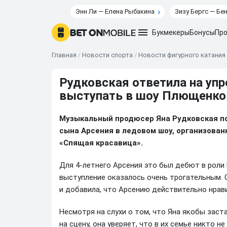
Энн Ли — Елена Рыбакина
Зизу Бергс — Бе
Букмекеры
Бонусы
Про
Главная
/
Новости спорта
/
Новости фигурного катания
Рудковская ответила на упр
выступать в шоу Плющенко
Музыкальный продюсер Яна Рудковская по
сына Арсения в ледовом шоу, организова
«Спящая красавица».
Для 4-летнего Арсения это был дебют в роли 
выступление оказалось очень трогательным. 
и добавила, что Арсению действительно нрав
Несмотря на слухи о том, что Яна якобы заст
на сцену, она уверяет, что в их семье никто 