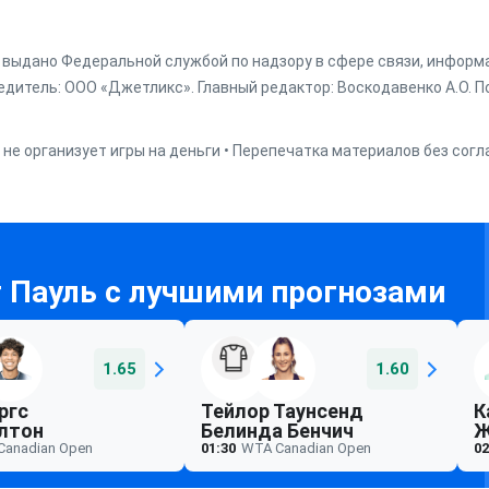
г. выдано Федеральной службой по надзору в сфере связи, инфор
дитель: ООО «Джетликс». Главный редактор: Воскодавенко А.О. По
 не организует игры на деньги • Перепечатка материалов без сог
1.65
1.60
ргс
Тейлор Таунсенд
К
лтон
Белинда Бенчич
Ж
Canadian Open
01:30
WTA Canadian Open
02