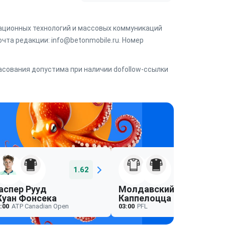
мационных технологий и массовых коммуникаций
чта редакции: info@betonmobile.ru. Номер
ласования допустима при наличии dofollow-ссылки
1.62
1.78
аспер Рууд
Молдавский
уан Фонсека
Каппелоцца
:00
ATP Canadian Open
03:00
PFL