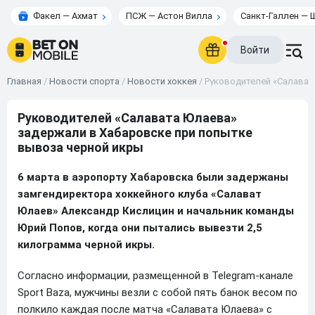
Факел — Ахмат
ПСЖ — Астон Вилла
Санкт-Галлен — 
Войти
Главная
/
Новости спорта
/
Новости хоккея
/
Руководителей «Салават
Руководителей «Салавата Юлаева»
задержали в Хабаровске при попытке
вывоза черной икры
6 марта в аэропорту Хабаровска были задержаны
замгендиректора хоккейного клуба «Салават
Юлаев» Александр Кислицин и начальник команды
Юрий Попов, когда они пытались вывезти 2,5
килограмма черной икры.
Согласно информации, размещенной в Telegram-канале
Sport Baza, мужчины везли с собой пять банок весом по
полкило каждая после матча «Салавата Юлаева» с