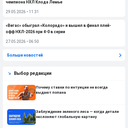
чемпиона НХЛ Клода Лемье
29.05.2026
•
11:31
«Вегас» обыграл «Колорадо» и вышел в финал плей-
офф НХЛ-2026 при 4-0 в серии
27.05.2026
•
06:50
Больше новостей
Выбор редакции
Почему ставки по интуиции не всегда
выдают попана
Заблуждение зеленого леса — когда детали
заслоняют глобальную картину