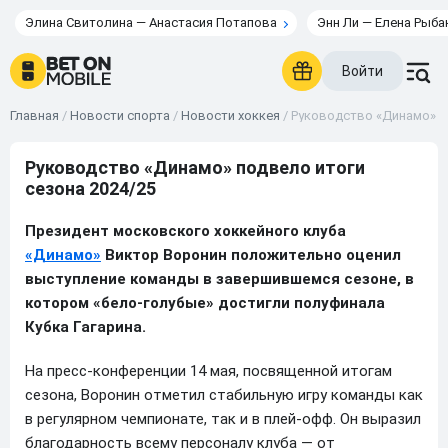
Элина Свитолина — Анастасия Потапова
Энн Ли — Елена Рыба
Войти
Главная
/
Новости спорта
/
Новости хоккея
/
Руководство «Динамо» п
Руководство «Динамо» подвело итоги
сезона 2024/25
Президент московского хоккейного клуба
«Динамо»
Виктор Воронин положительно оценил
выступление команды в завершившемся сезоне, в
котором «бело-голубые» достигли полуфинала
Кубка Гагарина.
На пресс-конференции 14 мая, посвященной итогам
сезона, Воронин отметил стабильную игру команды как
в регулярном чемпионате, так и в плей-офф. Он выразил
благодарность всему персоналу клуба — от