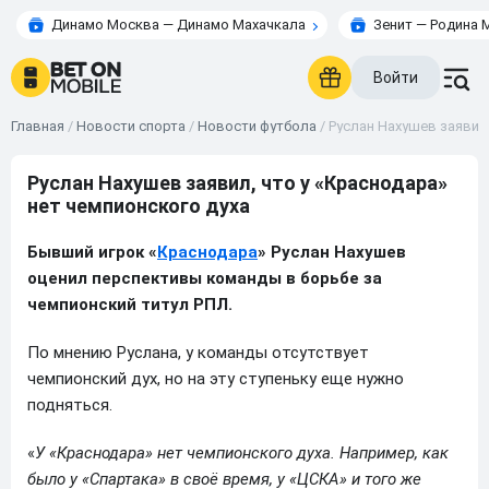
Динамо Москва — Динамо Махачкала
Зенит — Родина 
Войти
Главная
/
Новости спорта
/
Новости футбола
/
Руслан Нахушев заявил,
Руслан Нахушев заявил, что у «Краснодара»
нет чемпионского духа
Бывший игрок «
Краснодара
» Руслан Нахушев
оценил перспективы команды в борьбе за
чемпионский титул РПЛ.
По мнению Руслана, у команды отсутствует
чемпионский дух, но на эту ступеньку еще нужно
подняться.
«
У «Краснодара» нет чемпионского духа. Например, как
было у «Спартака» в своё время, у «ЦСКА» и того же