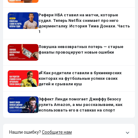
Рефери НБА ставил на матчи, которые
судил. Теперь Netflix снимает про него
документалку. История Тима Донахи. Часть
1
Ловушка невозвратных потерь — старые
факапы провоцируют новые ошибки
👶 Как родители ставили в букмекерских
конторах на футбольные успехи своих
детей и срывали куш
Эффект Линди помогает Джеффу Безосу
рулить Amazon, а мы рассказываем, как
использовать его в ставках на спорт
Нашли ошибку?
Сообщите нам