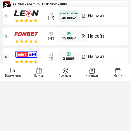
BETONMOBILE — ПАРТНЕР ЛЕОН 2 ЛИГА
4
115
40 000₽
5
15 000₽
141
6
3 000₽
19
7
64
10 000₽
Смотреть всех