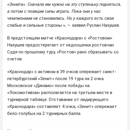
«Зенита». Сначала им нужно на эту ступеньку подняться,
а потом с позиции силы играть. Пока они у нас
чемпионами не становились. Но у каждого есть свои
слабые и сильные стороны.
», — заявил Руслан Нахушев.
В предстоящем матче «Краснодара» с «Ростовом»
Нахушев предостерегает от недооценки ростовчан.
Судя по прошлому туру, «Ростов» рано сбрасывать со
счетов.
«Краснодар» с активом в 39 очков опережает санкт-
петербургский «Зенит» после 19 тура на 2 очка.
Московское «Динамо» после победы на
«Локомотивом» располагается на третьем месте в
турнирной таблице. Отставание от лидирующего
«Краснодара» составляет 4 очка, «Зенит» опережает
бело-голубых на 2 турнирных балла.