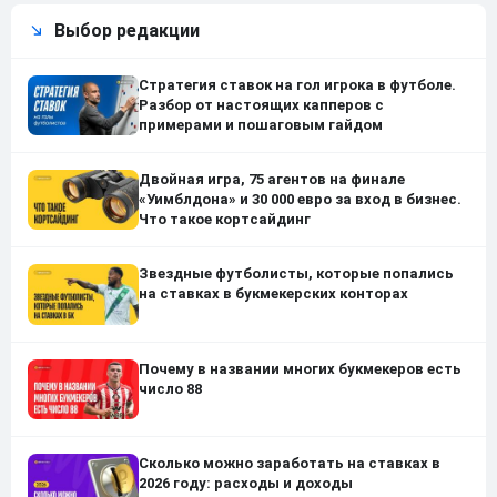
Выбор редакции
Стратегия ставок на гол игрока в футболе.
Разбор от настоящих капперов с
примерами и пошаговым гайдом
Двойная игра, 75 агентов на финале
«Уимблдона» и 30 000 евро за вход в бизнес.
Что такое кортсайдинг
Звездные футболисты, которые попались
на ставках в букмекерских конторах
Почему в названии многих букмекеров есть
число 88
Сколько можно заработать на ставках в
2026 году: расходы и доходы