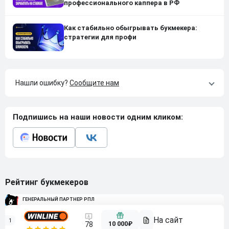
профессионального каппера в РФ
Как стабильно обыгрывать букмекера:
стратегии для профи
Нашли ошибку?
Сообщите нам
Подпишись на наши новости одним кликом:
Рейтинг букмекеров
ГЕНЕРАЛЬНЫЙ ПАРТНЕР РПЛ
1
10 000₽
78