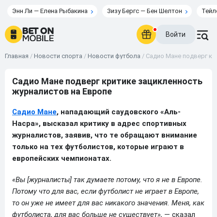
Энн Ли — Елена Рыбакина
Зизу Бергс — Бен Шелтон
Тейл
Войти
Главная
/
Новости спорта
/
Новости футбола
/
Садио Мане подверг кр
Садио Мане подверг критике зацикленность
журналистов на Европе
Садио Мане
, нападающий саудовского «Аль-
Насра», высказал критику в адрес спортивных
журналистов, заявив, что те обращают внимание
только на тех футболистов, которые играют в
европейских чемпионатах.
«Вы [журналисты] так думаете потому, что я не в Европе.
Потому что для вас, если футболист не играет в Европе,
то он уже не имеет для вас никакого значения. Меня, как
футболиста, для вас больше не существует»,
— сказал