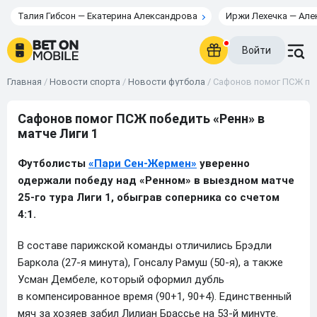
Талия Гибсон — Екатерина Александрова
Иржи Лехечка — Але
Войти
Главная
/
Новости спорта
/
Новости футбола
/
Сафонов помог ПСЖ поб
Сафонов помог ПСЖ победить «Ренн» в
матче Лиги 1
Футболисты
«Пари Сен-Жермен»
уверенно
одержали победу над «Ренном» в выездном матче
25-го тура Лиги 1, обыграв соперника со счетом
4:1.
В составе парижской команды отличились Брэдли
Баркола (27-я минута), Гонсалу Рамуш (50-я), а также
Усман Дембеле, который оформил дубль
в компенсированное время (90+1, 90+4). Единственный
мяч за хозяев забил Лилиан Брассье на 53-й минуте.