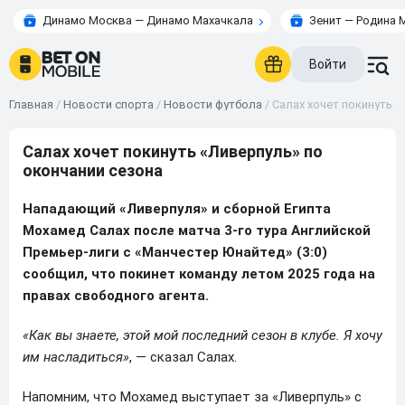
Динамо Москва — Динамо Махачкала
Зенит — Родина 
Войти
Главная
/
Новости спорта
/
Новости футбола
/
Салах хочет покинуть «
Салах хочет покинуть «Ливерпуль» по
окончании сезона
Нападающий «Ливерпуля» и сборной Египта
Мохамед Салах после матча 3-го тура Английской
Премьер-лиги с «Манчестер Юнайтед» (3:0)
сообщил, что покинет команду летом 2025 года на
правах свободного агента.
«Как вы знаете, этой мой последний сезон в клубе. Я хочу
им насладиться»
, — сказал Салах.
Напомним, что Мохамед выступает за «Ливерпуль» с