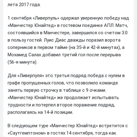
лета 2017 года.
1 сентября «Ливерпуль» одержал уверенную победу над
«Манчестер Юнайтед» в гостевом поединке АПЛ. Матч,
состоявшийся в Манчестере, завершился со счетом 3:0
в пользу гостей. Луис Диас дважды поразил ворота
соперников в первом тайме (на 35-й и 42-й минутах), а
Мохамед Салах добавил третий гол после перерыва
(56-я минута).
Для «Ливерпуля» это третья подряд победа с нулем в
графе пропущенных голов, что позволило команде
занять первую строчку в таблице с 9 очками.
«Манчестер Юнайтед» же продолжает испытывать
трудности и потерпел второе поражение подряд,
располагаясь на 14-й позиции.
В следующем туре «Манчестер Юнайтед» встретится с
«Саутгемптоном» в гостях 14 сентября, тогда как