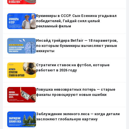
Букмекеры в СССР. Сын Есенина угадывал
победителей, Гайдай снял целый
рекламный фильм
Инсайд трейдера Betfair — 18 параметров,
по которым букмекеры вычисляют умные
аккаунты
Стратегии ставок на футбол, которые
работают в 2026 году
Ловушка невозвратных потерь — старые
факапы провоцируют новые ошибки
Заблуждение зеленого леса — когда детали
заслоняют глобальную картину