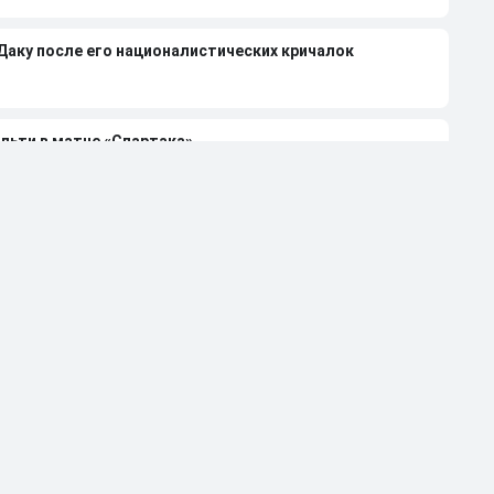
 Даку после его националистических кричалок
льти в матче «Спартака»
н объяснил курьезный пенальти в матче «Спартака»