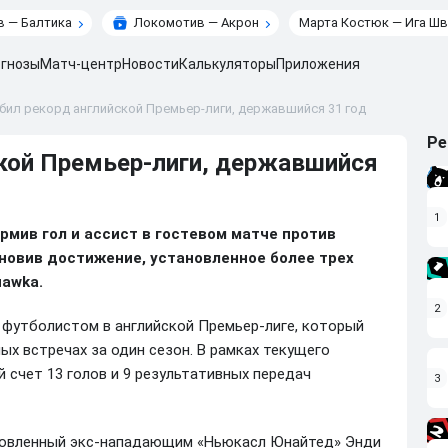
 — Балтика
Локомотив — Акрон
Марта Костюк — Ига Шв
гнозы
Матч-центр
Новости
Калькуляторы
Приложения
бил рекорд английской Премьер-лиги, державшийся 31 год
Ре
ской Премьер-лиги, державшийся
1
ормив гол и ассист в гостевом матче против
бновив достижение, установленное более трех
uawka.
2
 футболистом в английской Премьер-лиге, который
ых встречах за один сезон. В рамках текущего
й счет 13 голов и 9 результативных передач
3
ановленный экс-нападающим «Ньюкасл Юнайтед» Энди