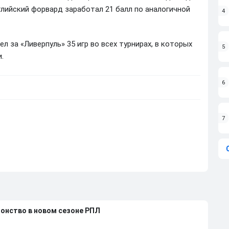
глийский форвард заработал 21 балл по аналогичной
4
ел за «Ливерпуль» 35 игр во всех турнирах, в которых
5
.
6
7
ионство в новом сезоне РПЛ