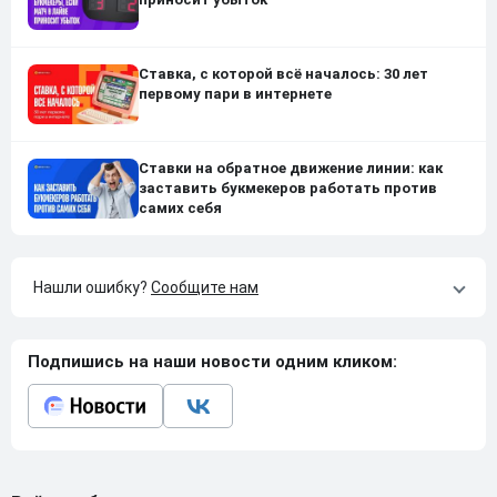
Ставка, с которой всё началось: 30 лет
первому пари в интернете
Ставки на обратное движение линии: как
заставить букмекеров работать против
самих себя
Нашли ошибку?
Сообщите нам
Подпишись на наши новости одним кликом: