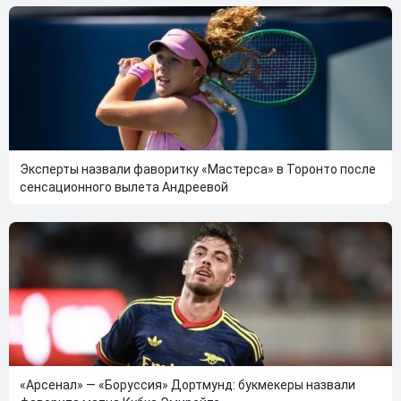
Эксперты назвали фаворитку «Мастерса» в Торонто после
сенсационного вылета Андреевой
«Арсенал» — «Боруссия» Дортмунд: букмекеры назвали