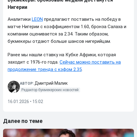
Нигерии
Аналитики
LEON
предлагают поставить на победу в
матче Нигерии с коэффициентом 1.60, бронза Салаха и
компании оценивается за 2.34. Таким образом,
букмекеры отдают больше шансов нигерийцам.
Ранее мы нашли ставку на Кубке Африки, которая
заходит с 1976-го года.
Сейчас можно поставить на
продолжение тренда с кэфом 2.35
.
Дмитрий Малик
АВТОР:
Редактор букмекерских новостей
16.01.2026 • 15:02
Далее по теме