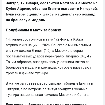
Завтра, 17 января, состоится матч за 3-е место на
Кубке Африки, сборная Египта сыграет с Нигерией.
Букмекеры оценили шансы национальных команд
на бронзовую медаль.
Полуфиналы и матч за бронзу
14 января состоялись матчи 1/2 финала Кубка
африканских наций — 2026. Сенегал с минимальным
счетом одолел Египет (1:0), а Марокко в серии
послематчевых ударов переиграло Нигерию (0:0, 4:2).
Таким образом, определились участники матча за
бронзовые медали и команды, которые разыграют
трофей в финале турнира.
В матче за третье место сыграют сборные Египта и
Нигерии, а во встрече за титул сойдутся хозяйка
турнира национальная команда Марокко и Сенегал.
Букмекеры: бронзовые медали достанутся