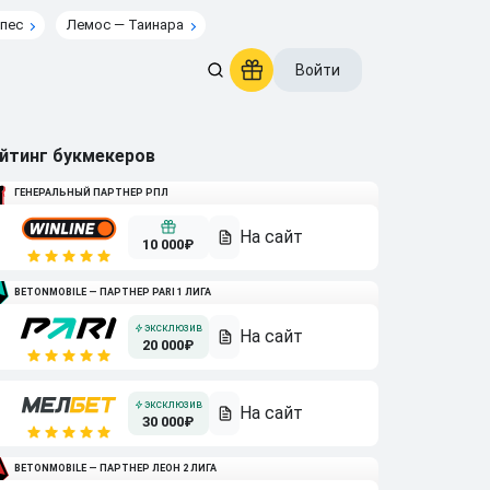
пес
Лемос — Таинара
Войти
йтинг букмекеров
ГЕНЕРАЛЬНЫЙ ПАРТНЕР РПЛ
10 000₽
BETONMOBILE — ПАРТНЕР PARI 1 ЛИГА
20 000₽
30 000₽
BETONMOBILE — ПАРТНЕР ЛЕОН 2 ЛИГА