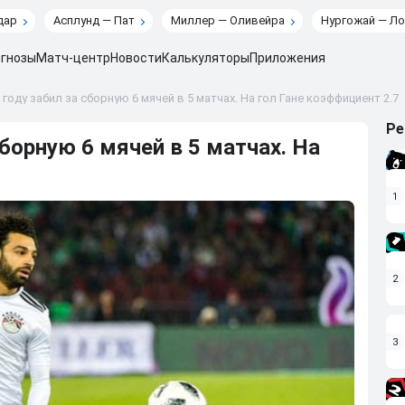
дар
Асплунд — Пат
Миллер — Оливейра
Нургожай — Ло
гнозы
Матч-центр
Новости
Калькуляторы
Приложения
 году забил за сборную 6 мячей в 5 матчах. На гол Гане коэффициент 2.7
Ре
сборную 6 мячей в 5 матчах. На
1
2
3