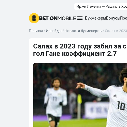
Иржи Лехечка — Рафаэль Хо
Букмекеры
Бонусы
Про
Главная
/
Инсайды
/
Новости букмекеров
/
Салах в 2023
Салах в 2023 году забил за 
гол Гане коэффициент 2.7