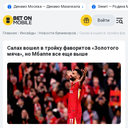
Динамо Москва — Динамо Махачкала
Зенит — Родина 
Войти
Главная
/
Инсайды
/
Новости букмекеров
/
Салах вошел в тройку фав
Салах вошел в тройку фаворитов «Золотого
мяча», но Мбаппе все еще выше