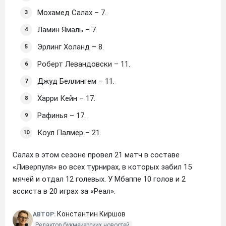
Мохамед Салах – 7.
Ламин Ямаль – 7.
Эрлинг Холанд – 8.
Роберт Левандовски – 11.
Джуд Беллингем – 11.
Харри Кейн – 17.
Рафинья – 17.
Коул Палмер – 21.
Салах в этом сезоне провел 21 матч в составе
«Ливерпуля» во всех турнирах, в которых забил 15
мячей и отдал 12 голевых. У Мбаппе 10 голов и 2
ассиста в 20 играх за «Реал».
Константин Киршов
АВТОР:
Редактор букмекерских новостей