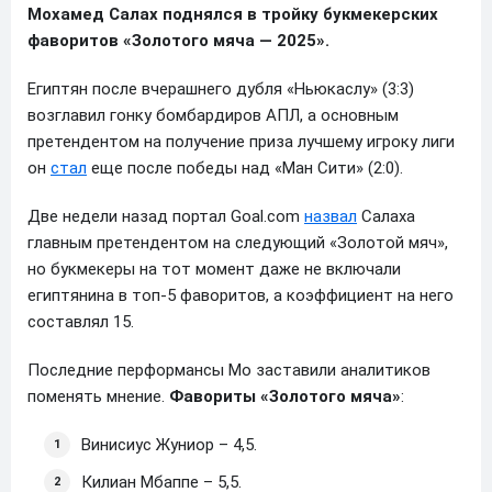
Мохамед Салах поднялся в тройку букмекерских
фаворитов «Золотого мяча — 2025».
Египтян после вчерашнего дубля «Ньюкаслу» (3:3)
возглавил гонку бомбардиров АПЛ, а основным
претендентом на получение приза лучшему игроку лиги
он
стал
еще после победы над «Ман Сити» (2:0).
Две недели назад портал Goal.com
назвал
Салаха
главным претендентом на следующий «Золотой мяч»,
но букмекеры на тот момент даже не включали
египтянина в топ-5 фаворитов, а коэффициент на него
составлял 15.
Последние перформансы Мо заставили аналитиков
поменять мнение.
Фавориты «Золотого мяча»
:
Винисиус Жуниор – 4,5.
Килиан Мбаппе – 5,5.