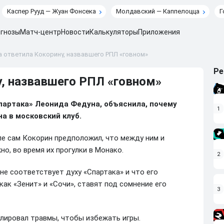
Каспер Рууд — Жуан Фонсека
Молдавский — Каппелоцца
Г
гнозы
Матч-центр
Новости
Калькуляторы
Приложения
а ответила Кокорину, назвавшего РПЛ «говном»
Ре
у, назвавшего РПЛ «говном»
партака» Леонида Федуна, объяснила, почему
1
а в московский клуб.
е сам Кокорин предположил, что между ним и
о, во время их прогулки в Монако.
2
не соответствует духу «Спартака» и что его
как «Зенит» и «Сочи», ставят под сомнение его
3
улировал травмы, чтобы избежать игры.