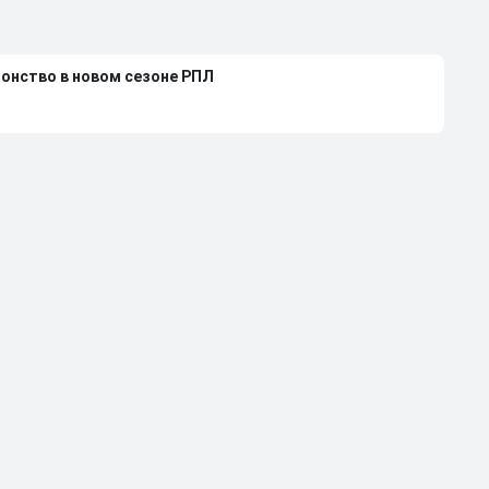
ионство в новом сезоне РПЛ
 Даку после его националистических кричалок
льти в матче «Спартака»
н объяснил курьезный пенальти в матче «Спартака»