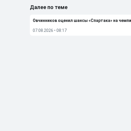
Далее по теме
Овчинников оценил шансы «Спартака» на чемп
07.08.2026
•
08:17
Масалитин не уверен, что в «Спартаке» примут
06.08.2026
•
08:26
Овчинников назвал дураком Ву за нелепый пена
04.08.2026
•
08:29
«Это проблема вратаря и защитника». Лапочки
02.08.2026
•
23:19
Больше новостей