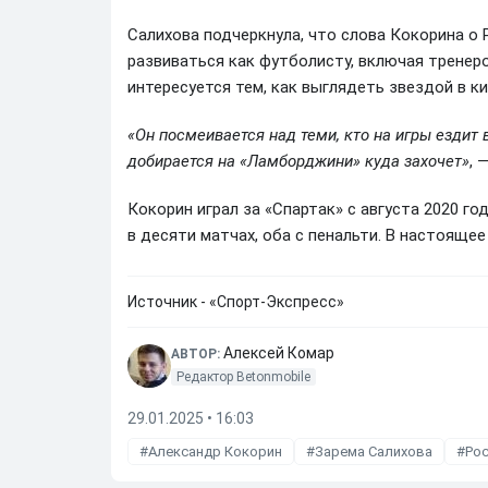
Салихова подчеркнула, что слова Кокорина о 
развиваться как футболисту, включая тренеро
интересуется тем, как выглядеть звездой в к
«Он посмеивается над теми, кто на игры ездит в 
добирается на «Ламборджини» куда захочет»
, 
Кокорин играл за «Спартак» с августа 2020 год
в десяти матчах, оба с пенальти. В настоящее
Источник - «Спорт-Экспресс»
Алексей Комар
АВТОР:
Редактор Betonmobile
29.01.2025 • 16:03
Александр Кокорин
Зарема Салихова
Рос