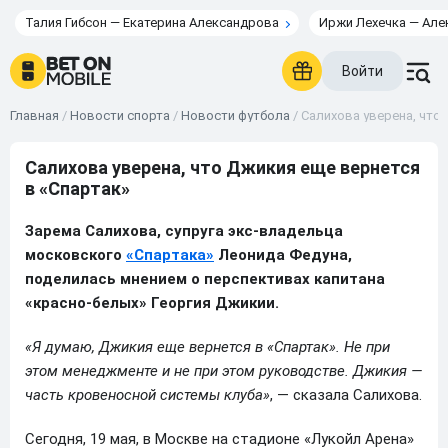
Талия Гибсон — Екатерина Александрова
Иржи Лехечка — Але
Войти
Главная
/
Новости спорта
/
Новости футбола
/
Салихова уверена, что 
Салихова уверена, что Джикия еще вернется
в «Спартак»
Зарема Салихова, супруга экс-владельца
московского
«Спартака»
Леонида Федуна,
поделилась мнением о перспективах капитана
«красно-белых» Георгия Джикии.
«Я думаю, Джикия еще вернется в «Спартак». Не при
этом менеджменте и не при этом руководстве. Джикия —
часть кровеносной системы клуба»
, — сказала Салихова.
Сегодня, 19 мая, в Москве на стадионе «Лукойл Арена»