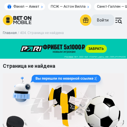
Факел — Ахмат
ПСЖ — Астон Вилла
Санкт-Галлен — 
Войти
Главная
/
404. Страница не найдена
Страница не найдена