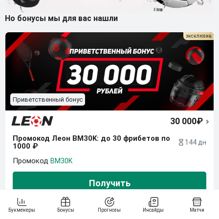
Но бонусы мы для вас нашли
Приветственный бонус
30 000₽
Промокод Леон BM30K: до 30 фрибетов по 
144 дн
1000 ₽
BM30K
Получить