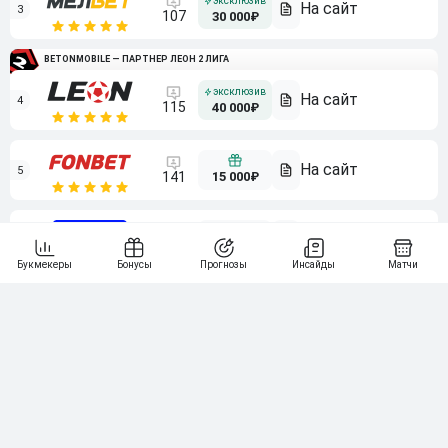
3
107
30 000₽
BETONMOBILE — ПАРТНЕР ЛЕОН 2 ЛИГА
4
115
40 000₽
5
15 000₽
141
6
3 000₽
19
7
64
10 000₽
Смотреть всех