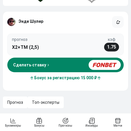
Энди Шулер
прогноз
кэф
1.75
Х2+ТМ (2,5)
Сделать ставку
Бонус за регистрацию 15 000 ₽
Прогноз
Топ-эксперты
Сан-Мартин Сан-Хуан и Депортиво Риестра
встречаются в матче чемпионата Аргентины. Игра