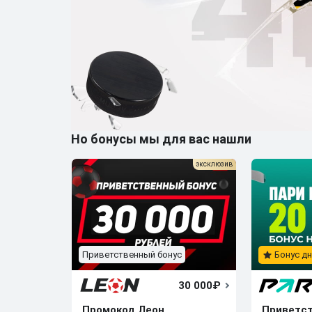
Но бонусы мы для вас нашли
Приветственный бонус
30 000₽
Промокод Леон 
Приветст