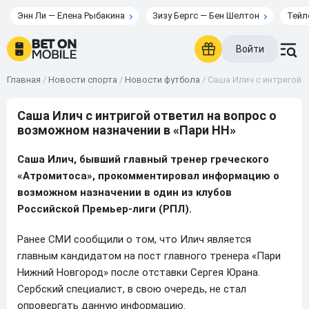
Энн Ли — Елена Рыбакина
Зизу Бергс — Бен Шелтон
Тейл
Войти
Главная
/
Новости спорта
/
Новости футбола
/
Саша Илич с интригой 
Саша Илич с интригой ответил на вопрос о
возможном назначении в «Пари НН»
Саша Илич, бывший главный тренер греческого
«Атромитоса», прокомментировал информацию о
возможном назначении в один из клубов
Российской Премьер-лиги (РПЛ).
Ранее СМИ сообщили о том, что Илич является
главным кандидатом на пост главного тренера «Пари
Нижний Новгород» после отставки Сергея Юрана.
Сербский специалист, в свою очередь, не стал
опровергать данную информацию.