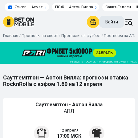
Факел — Ахмат
ПСЖ — Астон Вилла
Санкт-Галлен — 
Войти
Главная
/
Прогнозы на спорт
/
Прогнозы на футбол
/
Прогнозы на АПЛ
Саутгемптон — Астон Вилла: прогноз и ставка
RocknRolla с кэфом 1.60 на 12 апреля
Саутгемптон - Астон Вилла
АПЛ
12 апреля
17:00 МСК