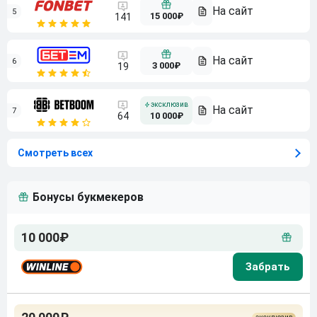
5
15 000₽
141
6
3 000₽
19
7
64
10 000₽
Смотреть всех
Бонусы букмекеров
10 000₽