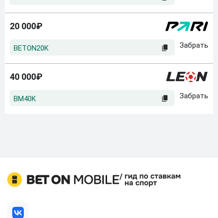
20 000₽
BETON20K
40 000₽
BM40K