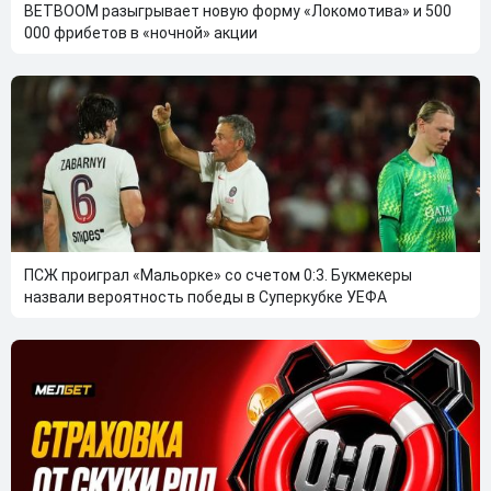
BETBOOM разыгрывает новую форму «Локомотива» и 500
000 фрибетов в «ночной» акции
ПСЖ проиграл «Мальорке» со счетом 0:3. Букмекеры
назвали вероятность победы в Суперкубке УЕФА