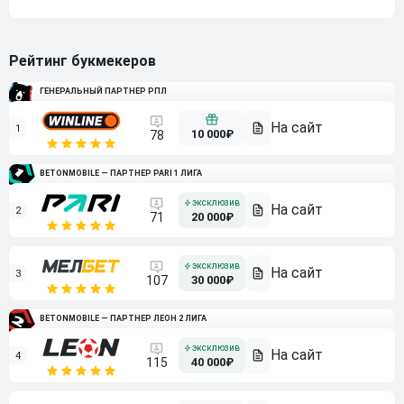
Рейтинг букмекеров
ГЕНЕРАЛЬНЫЙ ПАРТНЕР РПЛ
1
10 000₽
78
BETONMOBILE — ПАРТНЕР PARI 1 ЛИГА
2
71
20 000₽
3
107
30 000₽
BETONMOBILE — ПАРТНЕР ЛЕОН 2 ЛИГА
4
115
40 000₽