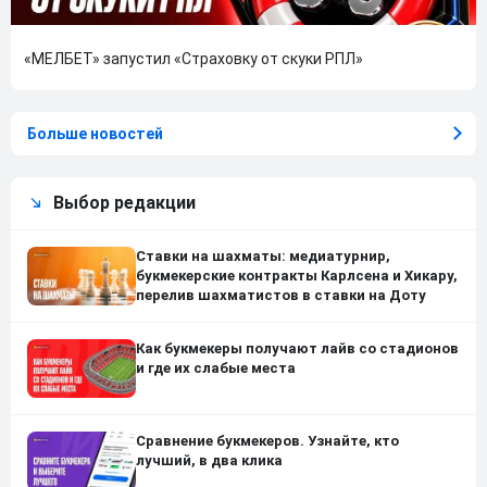
«МЕЛБЕТ» запустил «Страховку от скуки РПЛ»
Больше новостей
Выбор редакции
Ставки на шахматы: медиатурнир,
букмекерские контракты Карлсена и Хикару,
перелив шахматистов в ставки на Доту
Как букмекеры получают лайв со стадионов
и где их слабые места
Сравнение букмекеров. Узнайте, кто
лучший, в два клика