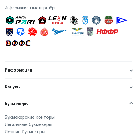
Информационные партнёры
Информация
Бонусы
Букмекеры
Букмекерские конторы
Легальные букмекеры
Лучшие букмекеры