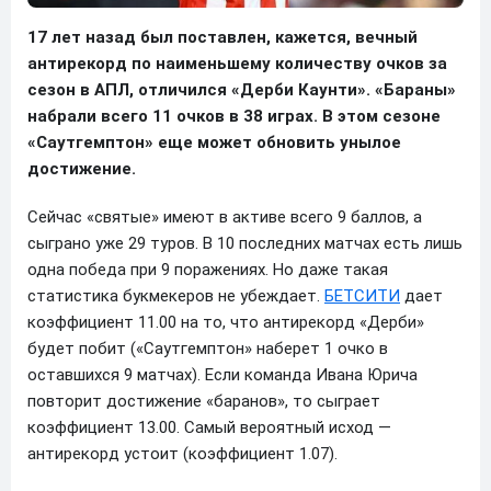
17 лет назад был поставлен, кажется, вечный
антирекорд по наименьшему количеству очков за
сезон в АПЛ, отличился «Дерби Каунти». «Бараны»
набрали всего 11 очков в 38 играх. В этом сезоне
«Саутгемптон» еще может обновить унылое
достижение.
Сейчас «святые» имеют в активе всего 9 баллов, а
сыграно уже 29 туров. В 10 последних матчах есть лишь
одна победа при 9 поражениях. Но даже такая
статистика букмекеров не убеждает.
БЕТСИТИ
дает
коэффициент 11.00 на то, что антирекорд «Дерби»
будет побит («Саутгемптон» наберет 1 очко в
оставшихся 9 матчах). Если команда Ивана Юрича
повторит достижение «баранов», то сыграет
коэффициент 13.00. Самый вероятный исход —
антирекорд устоит (коэффициент 1.07).