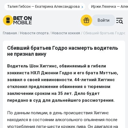
Талия Гибсон — Екатерина Александрова
Иржи Лехечка — Але
Войти
Главная
/
Новости спорта
/
Новости хоккея
/
Сбивший братьев Годро н
Сбивший братьев Годро насмерть водитель
не признал вину
Водитель Шон Хиггинс, обвиняемый в гибели
хоккеиста НХЛ Джонни Годро и его брата Мэттью,
заявил о своей невиновности. 44-летний Хиггинс
отклонил предложение обвинения о тюремном
заключении сроком на 35 лет. Дело будет
передано в суд для дальнейшего рассмотрения.
По данным полиции, в день происшествия Хиггинс
находился в состоянии алкогольного опьянения после
употребления пяти-шести кружек пива. Он двигался на