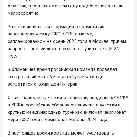
отметил, что в следующем году подобная игра также
маловероятна.
Ранее появлялась информация о возможных
переговорах между РФС и CBF о матче,
запланированном на осень 2025 года в Москве, причем
запрос от российского союза поступил еще в 2024
году.
В ближайшее время российская команда проведет
контрольный матч 6 июня в «Лужниках», где
встретится с командой Нигерии.
Стоит напомнить, что из-за санкций, введенных ФИФА
и УЕФА, российская сборная ограничена в участии в
крупных международных турнирах, включая чемпионат
мира 2022 года и чемпионат Европы 2024 года.
В настоящее время команда может участвовать