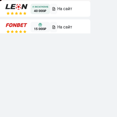
40 000₽
15 000₽
3 000₽
10 000₽
Смотреть всех
Бонусы букмекеров
10 000₽