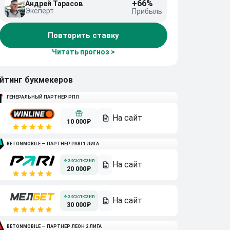
+66%
Андрей Тарасов
Эксперт
Прибыль
Повторить ставку
Читать прогноз >
йтинг букмекеров
ГЕНЕРАЛЬНЫЙ ПАРТНЕР РПЛ
10 000₽
BETONMOBILE — ПАРТНЕР PARI 1 ЛИГА
20 000₽
30 000₽
BETONMOBILE — ПАРТНЕР ЛЕОН 2 ЛИГА