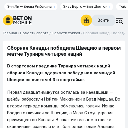
Энн Ли — Елена Рыбакина
Зизу Бергс — Бен Шелтон
Тейл
Войти
Главная
/
Новости спорта
/
Новости хоккея
/
Сборная Канады победил
Сборная Канады победила Швецию в первом
матче Турнира четырех наций
В стартовом поединке Турнира четырех наций
сборная Канады одержала победу над командой
Швеции со счетом 4:3 в овертайме.
Первая двадцатиминутка осталась за канадцами —
шайбы забросили Нэйтан Маккиннон и Брэд Маршан. Во
втором периоде команды обменялись голами: Йонас
Бродин отличился за Швецию, а Марк Стоун укрепил
преимущество Канады. В заключительном отрезке
скандинавы сравняли счет благодаря голам Адриана