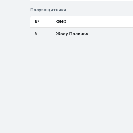
Полузащитники
№
ФИО
6
Жоау Палинья
15
Жоау Невеш
18
Рубен Невеш
23
Витинья
10
Бернарду Силва
16
Матеуш Нунеш
8
Бруно Фернандеш
13
Данило Перейра
Нападающие