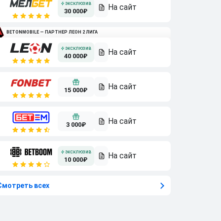
30 000₽
BETONMOBILE — ПАРТНЕР ЛЕОН 2 ЛИГА
40 000₽
15 000₽
3 000₽
10 000₽
Смотреть всех