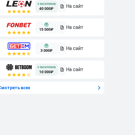
40 000₽
15 000₽
3 000₽
10 000₽
Смотреть всех