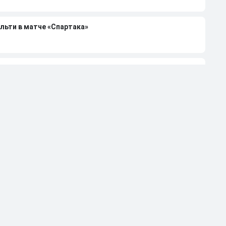
льти в матче «Спартака»
н объяснил курьезный пенальти в матче «Спартака»
утболисты, которые
Бонусы за регистрацию.